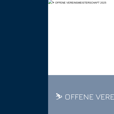
⛷️ OFFENE VE