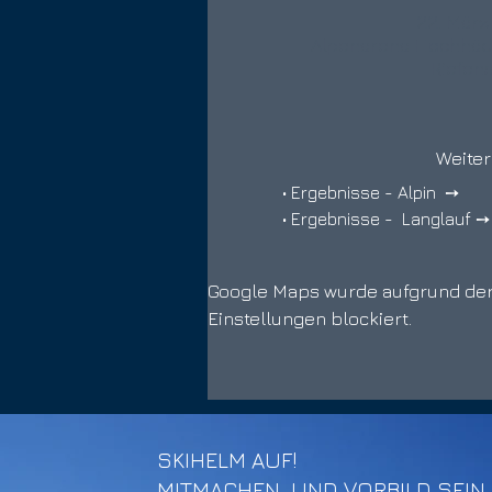
22. März 
Alpenarena Hochhäde
Riefen
Weiter
• Ergebnisse - Alpin  ➙  
• Ergebnisse -  Langlauf ➙
Google Maps wurde aufgrund der 
Einstellungen blockiert.
SKIHELM AUF!
MITMACHEN
UND VORBILD SEIN