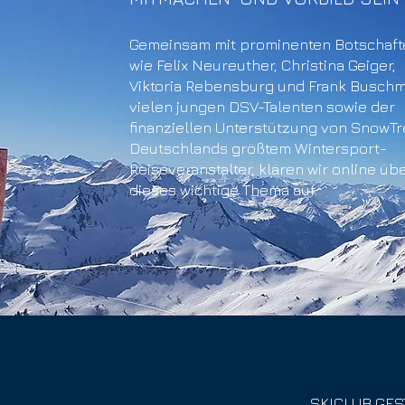
Gemeinsam mit prominenten Botschaft
wie Felix Neureuther, Christina Geiger,
Viktoria Rebensburg und Frank Busch
vielen jungen DSV-Talenten sowie der
finanziellen Unterstützung von SnowTr
Deutschlands größtem Wintersport-
Reiseveranstalter, klären wir online üb
dieses wichtige Thema auf.
SKICLUB GES