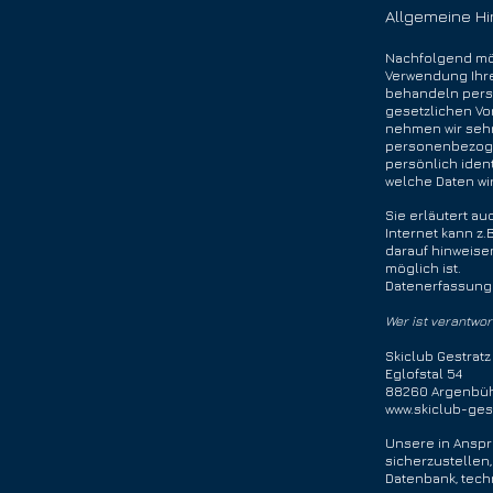
Allgemeine H
Nachfolgend mö
Verwendung Ihre
behandeln pers
gesetzlichen Vor
nehmen wir sehr
personenbezoge
persönlich iden
welche Daten wir
Sie erläutert a
Internet kann z.
darauf hinweisen
möglich ist.
Datenerfassung 
Wer ist verantwor
Skiclub Gestratz
Eglofstal 54
88260 Argenbüh
www.skiclub-ges
Unsere in Ansp
sicherzustellen
Datenbank, te
ch