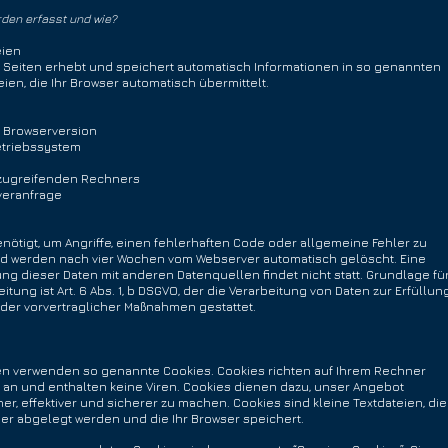
den erfasst und wie?
eien
r Seiten erhebt und speichert automatisch Informationen in so genannten
ien, die Ihr Browser automatisch übermittelt.
 Browserversion
triebssystem
ugreifenden Rechners
veranfrage
ötigt, um Angriffe, einen fehlerhaften Code oder allgemeine Fehler zu
und werden nach vier Wochen vom Webserver automatisch gelöscht. Eine
g dieser Daten mit anderen Datenquellen findet nicht statt. Grundlage fü
itung ist Art. 6 Abs. 1, b DSGVO, der die Verarbeitung von Daten zur Erfüllun
oder vorvertraglicher Maßnahmen gestattet.
ten verwenden so genannte Cookies. Cookies richten auf Ihrem Rechner
an und enthalten keine Viren. Cookies dienen dazu, unser Angebot
er, effektiver und sicherer zu machen. Cookies sind kleine Textdateien, die
er abgelegt werden und die Ihr Browser speichert.