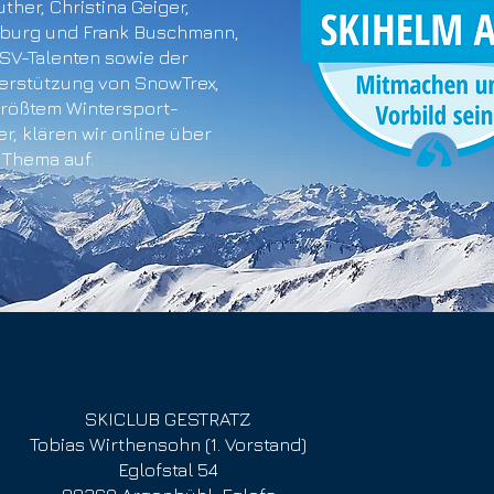
ther, Christina Geiger,
sburg und Frank Buschmann,
SV-Talenten sowie der
terstützung von SnowTrex,
rößtem Wintersport-
r, klären wir online über
 Thema auf.
SKICLUB GESTRATZ
Tobias Wirthensohn (1. Vorstand)
Eglofstal 54