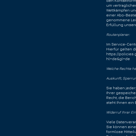
den Kontaktform
um vertragliche
Wettkämpfen u
einer Abo-Beste
genommene Leist
Erfüllung unser
Routenplaner:
Im Service-Cent
Hierfür gelten
https://policie
hl=de&gl=de
Welche Rechte hab
Auskunft, Sperrun
Sie haben jederz
Ihrer gespeich
Recht, die Beri
steht Ihnen ein
Widerruf Ihrer Ei
Viele Datenverar
Sie können eine
formlose Mitteil