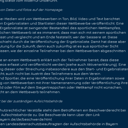
ng bleibt vom Widerruf unberührt.
g von Daten und Fotos auf der Homepage:
e-Medien wird von Wettbewerben in Ton, Bild, Video und Text berichtet.
Ergebnislisten und Startlisten dieser Wettbewerbe veröffentlicht. Eine
rgebnisliste ist
zwingender Bestandteil des sportlichen Wettkampfes,
ichen Wettbewerb ist es immanent, dass man sich mit seinem sportlichen
st und vergleicht und am Ende feststellt, wer der bessere ist. Diese
chieht durch die Veröffentlichung der Ergebnisliste. Damit hat diese aber
ung für die Zukunft, denn auch zukünftig ist es aus sportlicher Sicht
wissen, wie der einzelne Teilnehmer bei dem Wettbewerben abgeschnitten
e an einem Wettbewerb erklärt sich der Teilnehmer bereit, dass diese
ideos erfasst und veröffentlicht werden (siehe auch Aktivenerklärung). Eine
ung dieser oder Streichung insbesondere aus den Start- und Ergebnisliste
cht; auch nicht bei Austritt des Teilnehmers aus dem Verein.
d Sportler, die eine Veröffentlichung ihrer Daten in Ergebnislisten sowie
ng von Wettbewerben mit ihrer Namensnennung oder Veröffentlichung ihre
Bild oder Film auf dem Siegertreppchen oder Wettkampf nicht wünschen,
icht an dem Wettbewerb teilnehmen.
bei der zuständigen Aufsichtsbehörde
chutzrechtlicher Verstöße steht dem Betroffenen ein Beschwerderecht bei
 Aufsichtsbehörde zu. Die Beschwerde kann über den Link
.bayern.de/de/beschwerde.html
igen Landesdatenschutzbeauftragten der Aufsichtsbehörde in Bayern