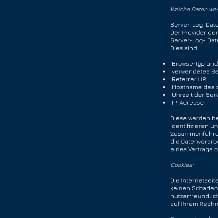
Welche Daten wer
Server-Log-Dat
Der Provider de
Server-Log- Date
Dies sind:
Browsertyp und
verwendetes Be
Referrer URL
Hostname des z
Uhrzeit der Ser
IP-Adresse
Diese werden ben
identifizieren 
Zusammenführun
die Datenverarbe
eines Vertrags 
Cookies:
Die Internetsei
keinen Schaden 
nutzerfreundlich
auf Ihrem Rechn