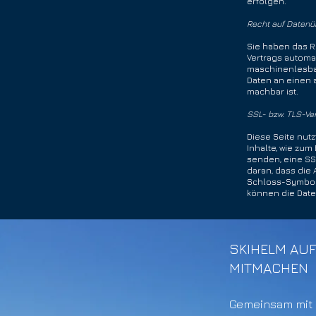
erfolgen.
Recht auf Datenü
Sie haben das Re
Vertrags automat
maschinenlesbar
Daten an einen a
machbar ist.
SSL- bzw. TLS-Ve
Diese Seite nut
Inhalte, wie zum
senden, eine SS
daran, dass die 
Schloss-Symbol i
können die Date
SKIHELM AUF
MITMACHEN
Gemeinsam mit 