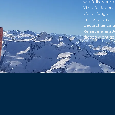
wie Felix Neureu
Viktoria Reben
vielen jungen D
finanziellen Un
Deutschlands g
Reiseveranstalte
dieses wichtige