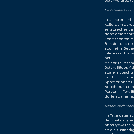
Datenverarbeitu
Veröffentlichun
In unseren onlin
Außerdem werden 
entsprechende E
denn dem sportl
Kontrahenten mis
Feststellung ges
auch eine Bedeut
interessant zu 
hat.
Mit der Teilnahm
Daten, Bilder, V
spätere Lösch
erfolgt daher ni
Sportlerinnen un
Berichterstattu
Person in Ton, 
dürfen daher n
Beschwerderecht 
Im Falle datens
der zuständigen
https://www.lda
an die zuständ