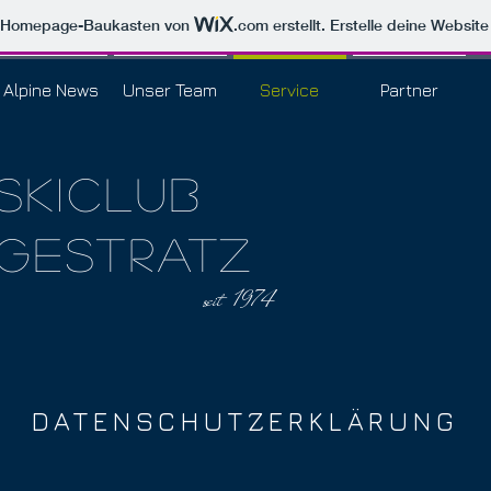
m Homepage-Baukasten von
.com
erstellt. Erstelle deine Websit
Alpine News
Unser Team
Service
Partner
Skiclub
gestratz
seit 1974
DATENSCHUTZERKLÄRUNG