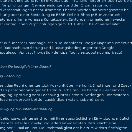
ularen, Anmeldung für RSS-Feeds oder im Onlinemelder erhoben werden,
n Verpflichtungen, Serviceleistungen und der Organisation von
nd Veranstaltungen nachzukommen. Ebenso werden die Vertragsdaten bei
llung oder einer Bestellung im BSSB-Online-Shop (z.B. in Anspruch
ungen, Name, Adresse, Kontaktdaten, Zahlungsinformationen) zwecks
er vertraglichen Verpflichtungen gem. Art. 6 Abs. 1 DSGVO verarbeitet.
er auf unserer Homepage ist als Routenplaner Google Maps implementiert
 die Datenschutzerklärung und Nutzungsbedingungen von Google:
s.google.com/privacy?hl=de&gl=dehttps://policies.google.com/privacy?
en Sie bezüglich Ihrer Daten?
g, Löschung:
eit das Recht unentgeltlich Auskunft über Herkunft, Empfänger und Zweck
erten personenbezogenen Daten zu erhalten. Sie haben außerdem das
chtigung, Sperrung oder Löschung Ihrer Daten zu verlangen. Des Weiteren
 Beschwerderecht bei der zuständigen Aufsichtsbehörde zu.
nwilligung zur Datenverarbeitung:
beitungsvorgänge sind nur mit Ihrer ausdrücklichen Einwilligung möglich.
 bereits erteilte Einwilligung jederzeit widerrufen. Dazu reicht eine
ung per E-Mail an uns. Die Rechtmäßigkeit der bis zum Widerruf erfolgten