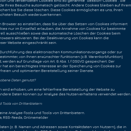
 von uns verwendeten Cookies sind so genannte “Session-Cookies”. Sie
e Ihres Besuchs automatisch gelöscht. Andere Cookies bleiben auf Ihre
chert bis Sie diese löschen. Diese Cookies ermöglichen es uns, Ihren
̈chsten Besuch wied
erzuerkennen.
n Browser so einstellen, dass Sie über das Setzen von Cookies informiert
ies nur im Einzelfall erlauben, die Annahme von Cookies für bestimmte
erell ausschließen sowie das automatische Löschen der Cookies beim
owsers aktivieren. Bei der Deaktivierung von Cookies kann die
ieser Website eingeschränkt sein.
r Durchführung des elektronischen Kommunikationsvorgangs oder zur
estimmter, von Ihnen erwünschter Funktionen (z.B. Warenkorbfunktion)
d, werden auf Grundlage von Art. 6 Abs. 1, f DSGVO gespeichert. Der
r hat ein berechtigtes Interesse an der Speicherung von Cookies zur
freien und optimierten Bereitstellung seiner Dienste.
hobene Daten genutzt?
en wird erhoben, um eine fehlerfreie Bereitstellung der Website zu
 Andere Daten können zur Analyse des Nutzerverhaltens verwendet werden
 Tools von Drittanbietern:
eine Analyse-Tools und Tools von Drittanbietern.
e, RSS-Feeds, Onlinemelder
Daten (z. B. Namen und Adressen sowie Kontaktdaten von Nutzern), die in