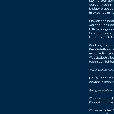
Die meisten der
werden nach End
Endgerät gespei
Browser beim na
Sie können Ihre
werden und Cook
Fälle oder gen
Schließen des Br
Funktionalität d
Cookies, die zu
Bereitstellung b
erforderlich sin
Websitebetreibe
technisch fehler
Wofür werden er
Ein Teil der Dat
gewährleisten.
Analyse-Tools und
Wir verwenden k
Kontaktformular
Wir verarbeiten 